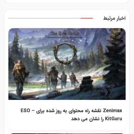
شدی؟
دارایی‌های
از د
اطلاعات
دیجیتال
پوست
ماشینت
24ما
اخبار مرتبط
رو اینجا
ماندگ
ثبت کن
جو
شو
Zenimax نقشه راه محتوای به روز شده برای ESO –
KitGuru را نشان می دهد