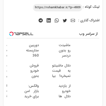
لینک کوتاه :
https://rohamkhabar.ir/?p=4909
اشتراک گذاری :
از سراسر وب
ماشینت
دوربین
ماشین
رو بدون
مداربسته
به دل
دردسر
360
نده! 
بفروش
درجه |
مصر
دلال ماشینتو
فروش
میخوا
| بدون
نصب
کننده
به قیمت
خودرو
ماشی
کمسیون
آسان و
بفرو
نمیخره! بیا
بدون
رو ب
راحت
بدون
اینجا به
کمیسیون
دردسر
پاسخ 
از بازدید
والکس:
لیفت
قیمت
بفرو
یک
خودرو
بازار امن
طبیع
بفروش*فقط
بدون
تماس
دلال ها
برای خرید
تحری
خریدار
کمیس
خسته
و فروش
کلاژن
واقعی*