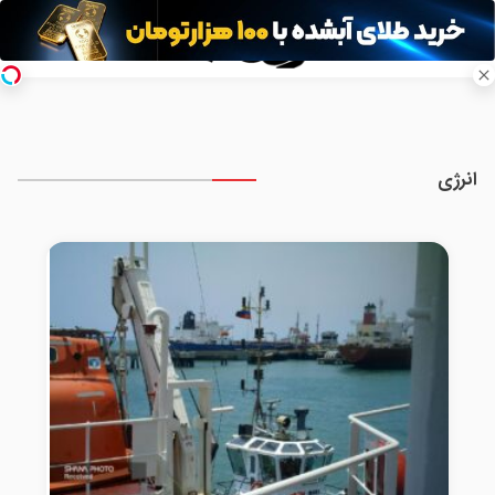
انرژی