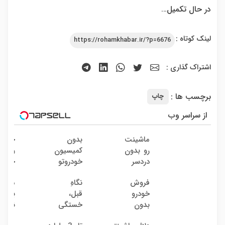
در حال تکمیل…
لینک کوتاه :
https://rohamkhabar.ir/?p=6676
اشتراک گذاری :
برچسب ها :
چاپ
از سراسر وب
ماشینت
بدون
خریدا
رو بدون
کمیسیون
واقعی
دردسر
خودروتو
خود
بفروش
بفروش
میاد!
فروش
نگاهِ
ماشین
| بدون
فروش
خودرو
قبل،
به دل
کمسیون
فوری
بدون
خستگی
نده! 
ماشی
کمیسیون
داشت...
مصر
در