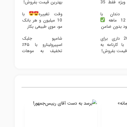
یژه فقط 35
بهترین قیمت بفروش!
ت دندان با
وقت تغییره
با
ه
10 میلیون و هر بانک
د بدون ضامن
مو، موی طبیعی بکار
پژو 206 داری برای
شامپو جلبک
ا کارنامه به
اسپیرولینارو با ۴۵٪
قیمت بفروش!
تخفیف به موهات
هدیه بده