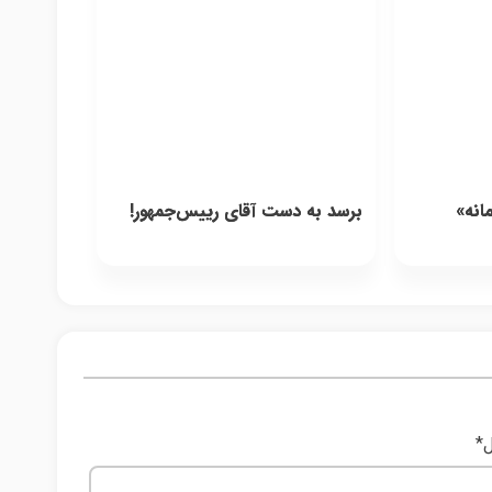
انه»
برسد به دست آقای رییس‌جمهور!
ل
*