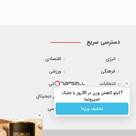
دسترسی سریع
انرژی
اقتصادی
فرهنگی
ورزشی
انتخابات
قضائی
7کیلو کاهش وزن در 30روز با جلبک
رمز ارز ها
اخبار دیجیتال
اسپرولینا
بین الملل
سیاسی
تخفیف ویژه!