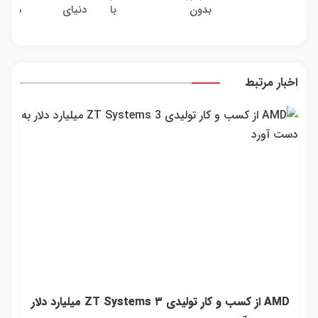
بدون
با دنیای
دلال 
بدون
خریدار
کمیس
کمیسیون
سرمایه‌گذاری
خسته
پاسخ به
واقعی*
دیجیتال
شدی؟
یک
اطلاع
تماس
ماشی
اخبار مرتبط
رو ای
ثبت 
AMD از کسب و کار تولیدی ZT Systems ۳ میلیارد دلار