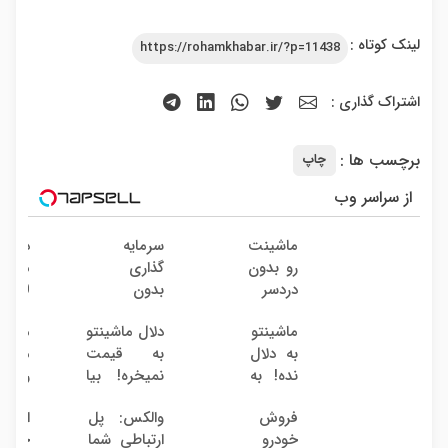
لینک کوتاه :
https://rohamkhabar.ir/?p=11438
اشتراک گذاری :
برچسب ها :
چاپ
از سراسر وب
ماشینت
سرمایه
دوربی
رو بدون
گذاری
مدارب
دردسر
بدون
360
بفروش
ریسک
درجه
ماشینتو
دلال ماشینتو
میخوا
| بدون
با سود
نصب
به دلال
به قیمت
ماشی
کمسیون
38
آسان
نده! به
نمیخره! بیا
رو ب
درصد
راحت
مصرف
اینجا به
دردسر
سالانه
فروش
والکس: پل
از باز
کننده
قیمت
بفرو
خودرو
ارتباطی شما
خودرو
بفروش!
بفروش*فقط
بدون