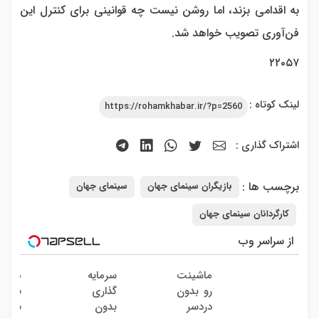
به اقدامی بزند، اما روشن نیست چه قوانینی برای کنترل این
فن‌آوری تصویب خواهد شد.
۲۲۰۵۷
لینک کوتاه :
https://rohamkhabar.ir/?p=2560
اشتراک گذاری :
برچسب ها :
بازیگران سینمای جهان
سینمای جهان
کارگردانان سینمای جهان
از سراسر وب
ماشینت
سرمایه
ماشین
رو بدون
گذاری
به دل
دردسر
بدون
نده! 