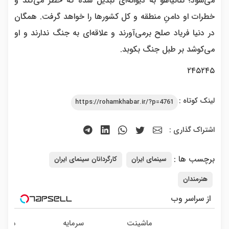
می‌شود؛ نتانیاهو به دیوانه‌ای تبدیل شده که خطر می‌کند و
خطرات او دامنِ منطقه و کل کشورها را خواهد گرفت. همگان
در دنیا فریاد صلح برمی‌آورند و علاقه‌ای به جنگ ندارند و او
می‌کوشد بر طبل جنگ بکوبد.
۲۴۵۲۴۵
لینک کوتاه :
https://rohamkhabar.ir/?p=4761
اشتراک گذاری :
برچسب ها :
سینمای ایران
کارگردانان سینمای ایران
هنرمندان
از سراسر وب
ماشینت
سرمایه
دلال 