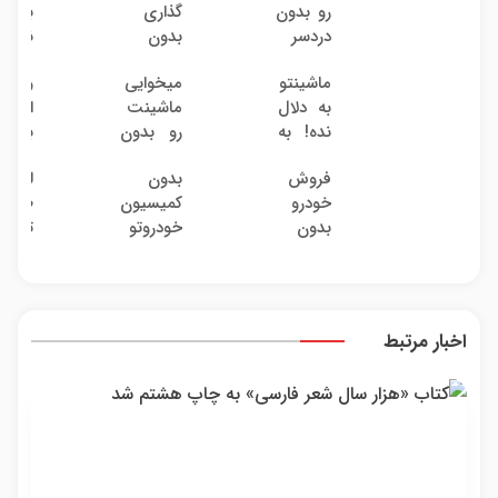
رو بدون
گذاری
به 
دردسر
بدون
نمیخر
بفروش
ریسک
اینج
ماشینتو
میخوایی
والک
| بدون
با سود
قیمت
به دلال
ماشینت
ارتبا
کمسیون
38
بفرو
نده! به
رو بدون
با د
درصد
خریدا
مصرف
دردسر
سرمای
سالانه
واقعی
فروش
بدون
لیفت
کننده
بفروشی؟
دیجیت
خودرو
کمیسیون
طبیع
بفروش!
بدون
بدون
خودروتو
تحری
بدون
کمیسیون
کمیسیون
بفروش
کلاژن
پاسخ به
از د
یک
پوست
تماس
24ما
اخبار مرتبط
ماندگ
جو
شو