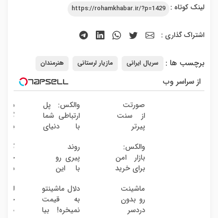
لینک کوتاه :
https://rohamkhabar.ir/?p=1429
اشتراک گذاری :
برچسب ها :
سریال ایرانی
مازیار لرستانی
هنرمندان
از سراسر وب
صورتت
والکس: پل
سرمای
از سنت
ارتباطی شما
گذاری
پیرتر
با دنیای
بدون
نشونت
سرمایه‌گذاری
ریسک
والکس:
روند
کاه
میده؟
دیجیتال
با سو
بازار امن
پیری رو
چشمگ
اندولیفت
38
برای خرید
با این
سایز
برش
درصد
و فروش
روش
وزن 
می‌گردونه
سالانه
ماشینت
دلال ماشینتو
لیفت
دارایی‌های
گیاهی
یک
رو بدون
به قیمت
جوانس
دیجیتال
معکوس
روش
دردسر
نمیخره! بیا
صورت
کن
خانگی60%تخ