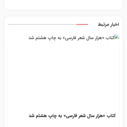
بفروش
اینجا به
غبغب
| بدون
قیمت
بدون
کمسیون
بفروش*فقط
جراح
خریدار
دوران
اخبار مرتبط
واقعی*
نقاه
کتاب «هزار سال شعر فارسی» به چاپ هشتم شد