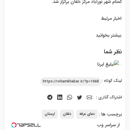
گمنام شهر نورآباد مرکز دلفان برگزار شد.
اخبار مرتبط
بیشتر بخوانید
نظر شما
لینک کوتاه :
https://rohamkhabar.ir/?p=1668
اشتراک گذاری :
برچسب ها :
دعای عرفه
دلفان
لرستان
از سراسر وب