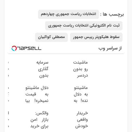
برچسب ها :
انتخابات ریاست جمهوری چهاردهم
ثبت نام الکترونیکی انتخابات ریاست جمهوری
سقوط هلیکوپتر رییس جمهور
مصطفی کواکبیان
از سراسر وب
ماشینت
سرمایه
فروش
رو بدون
گذاری
خودرو
دردسر
بدون
بدون
بفروش
ریسک
کمیس
ماشینتو
دلال ماشینتو
بدون
| بدون
با سود
به دلال
به قیمت
کمیس
کمسیون
38
نده! به
نمیخره! بیا
خودرو
درصد
مصرف
اینجا به
بفرو
سالانه
خریدار
والکس:
از باز
کننده
قیمت
واقعی
بازار امن
خودرو
بفروش!
بفروش*فقط
خودش
برای خرید
دلال 
بدون
خریدار