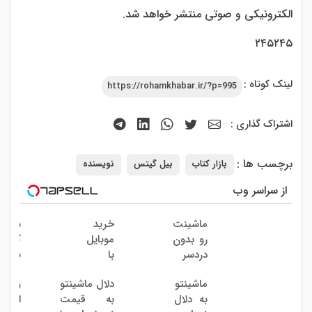
الکترونیکی و صوتی منتشر خواهد شد.
۲۴۵۲۴۵
لینک کوتاه :
https://rohamkhabar.ir/?p=995
اشتراک گذاری :
برچسب ها :
بازار کتاب
بیل گیتس
نویسنده
از سراسر وب
ماشینت
خرید
سرمای
رو بدون
موبایل
گذاری
دردسر
با
بدون
بفروش
اسنپ
ریسک
ماشینتو
دلال ماشینتو
والک
| بدون
پی |
با سو
به دلال
به قیمت
ارتبا
کمسیون
در ۴
38