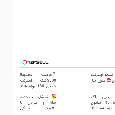
رید 4 قسطه اینترنت
فرصت محدود!!
ان
بدون نیاز
3000گیگ اینترنت
خانگی 180 روزه فقط
600 هزارتومان!!
زیبایی پلک
تماشای نامحدود
پایین با 10 میلیون
فیلم و سریال با
یژه فقط 35
اینترنت خانگی
پیشگامان فقط ماهی