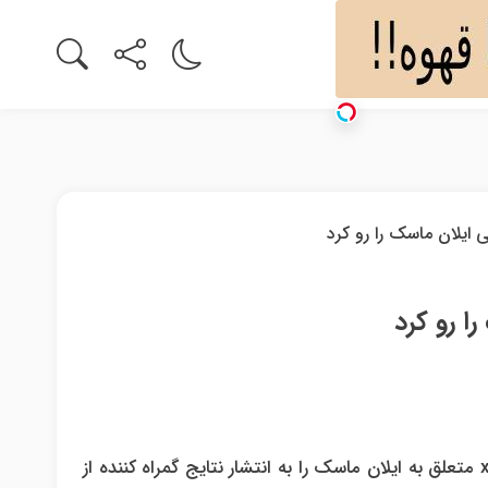
 رو کرد
هفته گذشته یکی از کارمندان اوپن ای آی شرکت هوش مصنوعیxAI متعلق به ایلان ماسک را به انتشار نتایج گمراه کننده از