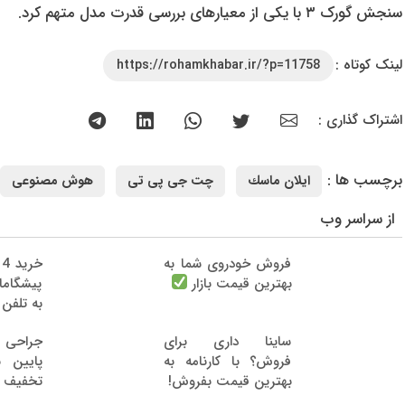
سنجش گورک ۳ با یکی از معیارهای بررسی قدرت مدل متهم کرد.
لینک کوتاه :
https://rohamkhabar.ir/?p=11758
اشتراک گذاری :
برچسب ها :
ايلان ماسك
چت جی پی تی
هوش مصنوعی
از سراسر وب
فروش خودروی شما به
خ
بهترین قیمت بازار
پیشگام
به تلفن
ساینا داری برای
جراحی 
فروش؟ با کارنامه به
بهترین قیمت بفروش!
تخفیف و