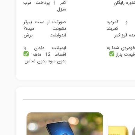
اوره رایگان
کمر | پرداخت درب
منزل
ی و کمردرد
صورتت از سنت پیرتر
؟ کمربند
نشونت میده؟
نده قوز کمر
اندولیفت برش
می‌گردونه
ودروی شما به
ایمپلنت دندان با
قیمت بازار
اقساط 12 ماهه
بدون سود بدون ضامن