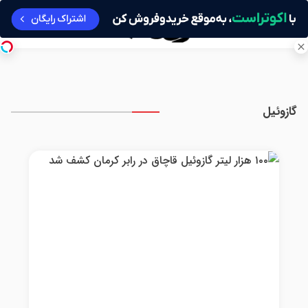
گازوئيل