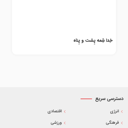
خِدا شِمه پِشت و پِناه
دسترسی سریع
انرژی
اقتصادی
فرهنگی
ورزشی