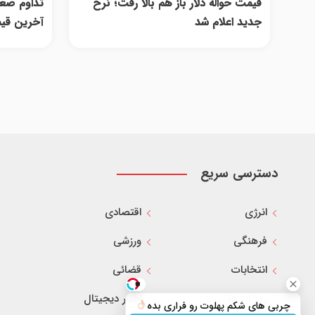
قیمت حواله دلار باز هم بالا رفت؛ نرخ
تداوم صعود
جدید اعلام شد
آخرین قیم
دسترسی سریع
انرژی
اقتصادی
فرهنگی
ورزشی
انتخابات
قضائی
رمز ارز ها
اخبار دیجیتال
چربی های شکم پهلوت رو فراری بده