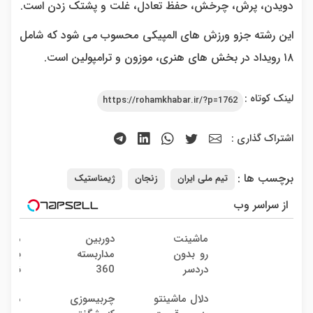
دویدن، پرش، چرخش، حفظ تعادل، غلت و پشتک زدن است.
این رشته جزو ورزش های المپیکی محسوب می شود که شامل
۱۸ رویداد در بخش های هنری،‌ موزون و ترامپولین است.
لینک کوتاه :
https://rohamkhabar.ir/?p=1762
اشتراک گذاری :
برچسب ها :
تیم ملی ایران
زنجان
ژیمناستیک
از سراسر وب
ماشینت
دوربین
ماشین
رو بدون
مداربسته
به دل
دردسر
360
نده! 
بفروش
درجه |
مصر
دلال ماشینتو
چربیسوزی
میخوا
| بدون
نصب
کننده