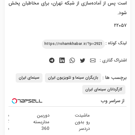
است پس از آماده‌سازی از شبکه‌ تهران، برای مخاطبان پخش
شود.
۲۲۰۵۷
لینک کوتاه :
https://rohamkhabar.ir/?p=2921
اشتراک گذاری :
برچسب ها :
بازیگران سینما و تلویزیون ایران
سینمای ایران
کارگردانان سینمای ایران
از سراسر وب
ماشینت
دوربین
سرمای
رو بدون
مداربسته
گذاری
دردسر
360
بدون