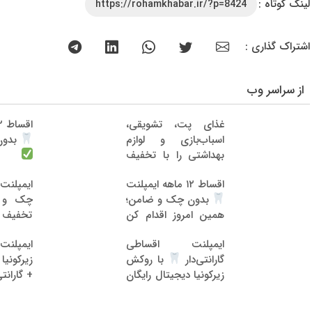
لینک کوتاه :
https://rohamkhabar.ir/?p=8424
اشتراک گذاری :
از سراسر وب
غذای پت، تشویقی،
اقساط ۱۲ ماهه ایمپلنت
اسباب‌بازی و لوازم
بدون
بهداشتی را با تخفیف
تهیه کنید
اقساط ۱۲ ماهه ایمپلنت
ایمپلنت
بدون چک و ضامن؛
همین امروز اقدام کن
تخفی
رایگان
ایمپلنت اقساطی
ایمپل
زیرکونیا
گارانتی‌دار
با روکش
زیرکونیا دیجیتال رایگان
+ گاران