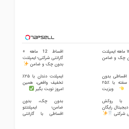
اقساط 12 ماهه +
گارانتی شرکتی؛ ایمپلنت
 چک و ضامن
بدون چک و ضامن
 اقساطی بدون
ایمپلنت دندان با ۲۵٪
چک و سفته با ٪۲۵
تخفیف واقعی، همین
ف
ویزیت
امروز نوبت بگیر
 توسط متخصص
نت با روکش
بدون چک، بدون
 دیجیتال رایگان
ضامن؛ ایمپلنتتو
اقساطی با گارانتی
تی شرکتی
شرکتی شروع کن