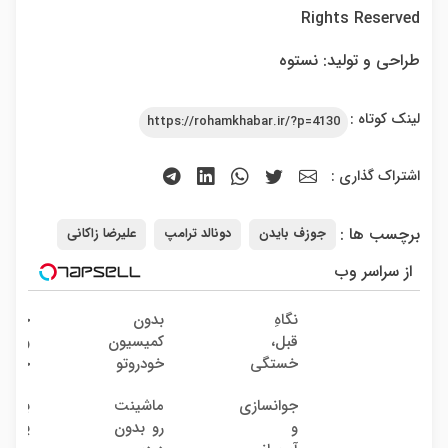
Rights Reserved
طراحی و تولید: نستوه
لینک کوتاه :
https://rohamkhabar.ir/?p=4130
اشتراک گذاری :
برچسب ها :
جوزف بایدن
دونالد ترامپ
علیرضا زاکانی
از سراسر وب
نگاهِ
بدون
خریدا
قبل،
کمیسیون
واقعی
خستگی
خودروتو
خود
داشت...
بفروش
میاد!
جوانسازی
ماشینت
بلفار
نگاهِ
فروش
و
رو بدون
پلک ب
بعد،
فوری