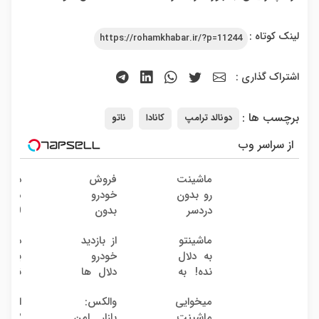
لینک کوتاه :
https://rohamkhabar.ir/?p=11244
اشتراک گذاری :
برچسب ها :
دونالد ترامپ
کانادا
ناتو
از سراسر وب
ماشینت
فروش
دوربی
رو بدون
خودرو
مدارب
دردسر
بدون
360
بفروش
کمیسیون
درجه
ماشینتو
از بازدید
دلال 
| بدون
نصب
به دلال
خودرو
به 
کمسیون
آسان
نده! به
دلال ها
نمیخر
راحت
مصرف
خسته
اینج
میخوایی
والکس:
اقسا
کننده
شدی؟
قیمت
ماشینت
بازار امن
۱۲ م
بفروش!
اطلاعات
بفرو