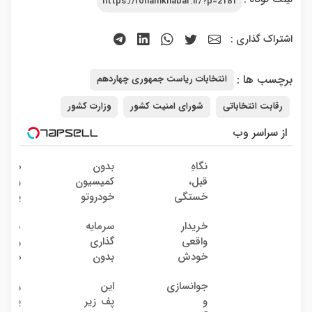
https://rohamkhabar.ir/?p=2181
اشتراک گذاری :
برچسب ها :
انتخابات ریاست جمهوری چهاردهم
رقابت انتخاباتی
شورای امنیت کشور
وزارت کشور
از سراسر وب
نگاهِ
بدون
درخ
قبل،
کمیسیون
و جو
خستگی
خودروتو
پوست
داشت...
بفروش
جلبک
خریدار
سرمایه
ماشی
نگاهِ
اسپیرو
واقعی
گذاری
رو بد
بعد،
خرید
خودش
بدون
دردسر
انرژی
محص
میاد!
ریسک
بفرو
داره
با ت
جوانسازی
این
روند
فروش
با سود
| بد
بلفا با
ویژه
و
پف زیر
پیری 
فوری
38
کمسی
25%