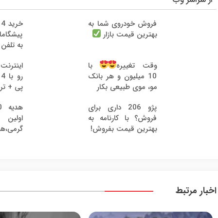
فروش خودروی شما به
خ
بهترین قیمت بازار
پیشگام
به تلفن
وقت تغییره
با
ر
10 میلیون و هر بانک
مو، موی طبیعی بکار
پی + تر
پژو 206 داری برای
فروش؟ با کارنامه به
اولین
بهترین قیمت بفروش!
گرمی،ه
نام کن
اخبار مرتبط