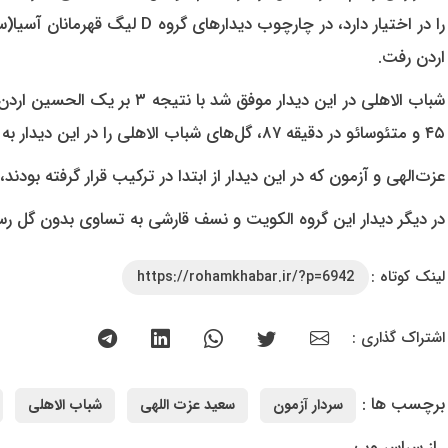
اردن رفت.
۴۵ و متئوسائو در دقیقه ۸۷، گل‌های شباب الاهلی را در این دیدار به ثمر رساندند.
عزت‌الهی و آزمون که در این دیدار از ابتدا در ترکیب قرار گرفته بودند، به ترتیب در د
در دیگر دیدار این گروه الکویت و نسف قارشی به تساوی بدون گل رس
لینک کوتاه :
https://rohamkhabar.ir/?p=6942
اشتراک گذاری :
برچسب ها :
سردار آزمون
سعید عزت اللهی
شباب الاهلی
از سراسر وب