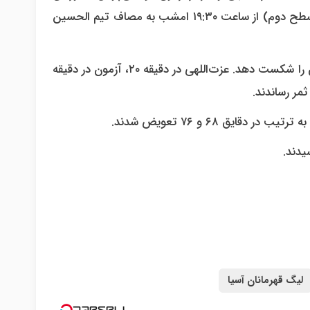
را در اختیار دارد، در چارچوب دیدارهای گروه D لیگ قهرمانان آسیا(سطح دوم) از ساعت ۱۹:۳۰ امشب به مصاف تیم الحسین
شباب الاهلی در این دیدار موفق شد با نتیجه ۳ بر یک الحسین اردن را شکست دهد. عزت‌اللهی در دقیقه ۲۰، آزمون در دقیقه
قایق ۶۸ و ۷۶ تعویض شدند.
یدند.
لیگ قهرمانان آسیا