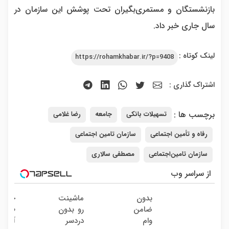
بازنشستگان و مستمری‌بگیران تحت پوشش این سازمان در
سال جاری خبر داد.
لینک کوتاه :
https://rohamkhabar.ir/?p=9408
اشتراک گذاری :
برچسب ها :
تسهیلات بانکی
جامعه
رضا غلامی
رفاه و تأمین اجتماعی
سازمان تامین اجتماعی
سازمان تامین‌اجتماعی
مصطفی سالاری
از سراسر وب
بدون
ماشینت
خرید
ضامن
رو بدون
طلا
وام
دردسر
آبشده