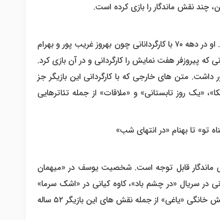
 چند نقش ماندگار را بازی کرده است.
پیروفر در صحنه تئاتر به اندازه ۱۰ تا ۱۲ نمایش بازی و کارگردانی کرده. او در دهه ۷۰ با کارگردانانی چون بهروز غریب پور و بهرام
 کارش در تئاتر به دهه ۹۰ برمی گردد زمانی که پیروزفر هفت نمایش را کارگردانی و در آن بازی کرد.
داشت. متن های خارجی که با کارگردانی این بازیگر جز
اس»، «ماتریوشکا»، «یک روز تابستانی» و «ملاقات» از جمله تئاترهایی
 ماندگار قابل توجه است. شخصیت یوسف در «میهمان
نی در سریال «در چشم باد»، کاوه کیانی در «اشک سرما»
،پارسا در سریال تلویزیونی « در پناه تو» و نقش بهمن در سریال نمایش خانگی «یاغی» از جمله نقش های این بازیگر ۵۲ ساله