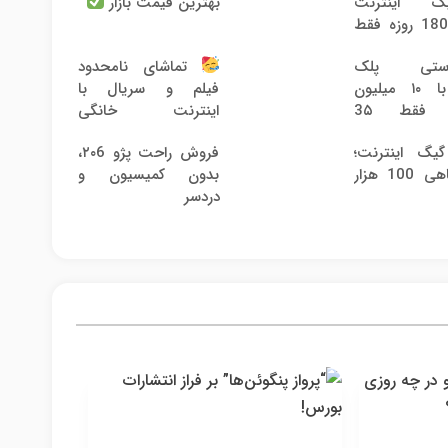
30گیگ اینترنت
بهترین قیمت بازار
خانگی 180 روزه فقط
پلاستی پلک
تماشای نامحدود
پایین با ۱۰ میلیون
فیلم و سریال با
تخفیف فقط 3۵
اینترنت خانگی
پیشگامان فقط ماهی
30 گیگ اینترنت؛
فروش راحت پژو ۲۰6،
100
فقط ماهی 100 هزار
بدون کمیسیون و
دردسر