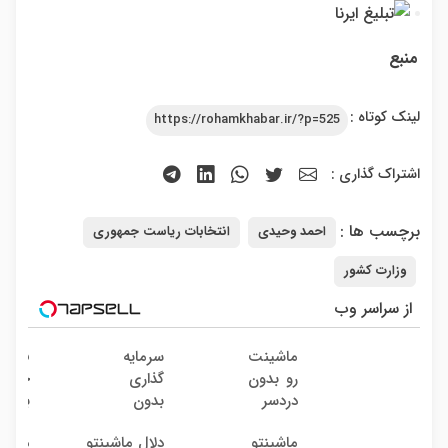
منبع
لینک کوتاه :
https://rohamkhabar.ir/?p=525
اشتراک گذاری :
برچسب ها :
احمد وحیدی
انتخابات ریاست جمهوری
وزارت کشور
از سراسر وب
ماشینت
سرمایه
فروش
رو بدون
گذاری
خودرو
دردسر
بدون
بدون
بفروش
ریسک
کمیس
ماشینتو
دلال ماشینتو
میخوا
| بدون
با سود