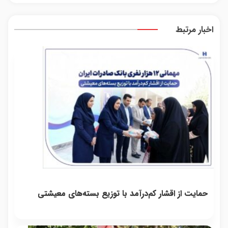
یک
ثبت 
بفروش*فقط
بدون
چک 
تماس
خریدار
کمیسیون
ضامن
اخبار مرتبط
واقعی*
همین
امروز
اقدام
کن
حمایت از اقشار کم‌درآمد با توزیع بسته‌های معیشتی