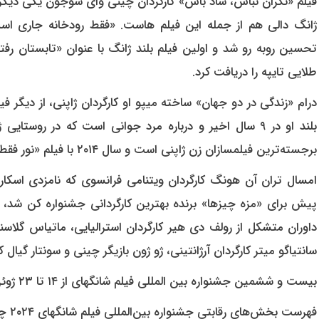
فیلم «نگران نباش، شاد باش» کارگردان چینی وای شوجون یکی دیگر 
ژانگ دالی هم از جمله این فیلم هاست. «فقط رودخانه جاری 
طلایی تایپه را دریافت کرد.
درام «زندگی در دو جهان» ساخته میپو او کارگردان ژاپنی، از دیگر 
بلند او در ۹ سال اخیر و درباره مرد جوانی است که در روس
برجسته‌ترین فیلمسازان زن ژاپنی است و سال ۲۰۱۴ با فیلم «نور فقط آنجا می درخشد» نماینده کشورش برای اسکار بود.
پیش برای «مزه چیزها» برنده بهترین کارگردانی جشنواره کن ش
داوران متشکل از رولف دی هیر کارگردان استرالیایی، ماتیاس گلاسنر
سانتیاگو میتر کارگردان آرژانتینی، ژو ژون بازیگر چینی و سونتار گیال
بیست و ششمین جشنواره بین المللی فیلم شانگهای از ۱۴ تا ۲۳ ژوئن (۲۵ خرداد تا ۳ تیر) برگزار می‌شود.
فهرست بخش‌های رقابتی جشنواره بین‌المللی فیلم شانگهای ۲۰۲۴ چنین است: