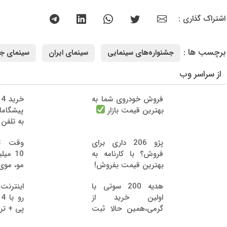
اشتراک گذاری :
برچسب ها :
جشنواره‌های سینمایی
سینمای ایران
سینمای ج
از سراسر وب
فروش خودروی شما به
خ
بهترین قیمت بازار
پیشگام
به تلفن
پژو 206 داری برای
وقت تغ
فروش؟ با کارنامه به
10 می
بهترین قیمت بفروش!
مو، موی
هدیه 200 سوتی با
اولین خرید از
ر
گرمی،همین حالا ثبت
پی + تر
نام کن