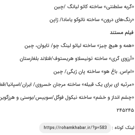
«گربه سلطنتی» ساخته کائو لیانگ /چین
«رنگ‌های درون» ساخته نائوکو یامادا/ ژاپن
فیلم مستند
«همه و هیچ چیز» ساخته لیائو لینگ چو/ تایوان، چین
«آرزوی گری» ساخته تونیسلاو هریستوف/فنلاند بلغارستان
«ام‌اس. باغ هو» ساخته پان ژیگی/ چین
«مرثیه ای برای یک قبیله» ساخته مرجان خسروی/ ایران/اسپانیا/قط
«چشم انداز و خشم» ساخته نیکول فوگل/سوییس/بوسنی و هرزگوین
۲۴۵۲۴۵
لینک کوتاه :
https://rohamkhabar.ir/?p=583