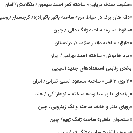
«سکوت صدف دریایی» ساخته کمر احمد سیمون/ بنگلادش/آلمان
«دانه های برف در حیاط من» ساخته باکور باکورادزه/ گرجستان/روسی
«سقوط ستاره» ساخته ژانگ دالی / چین
«طلاق» ساخته دانیار سلامت/ قزاقستان
«مرد خاموش» ساخته احمد بهرامی/ ایران
بخش رقابتی استعدادهای جدید آسیایی
«۳ روز، ۳ قتل» ساخته مسعود امینی تیرانی/ ایران
«پرنده‌ای با پر متفاوت» ساخته مانوهارا کی / هند
«رویای مادر و خانه» ساخته وانگ ژینرویی/ چین
«استخوان ماهی» ساخته ژانگ ژویو/ چین
«جمعه، فانفیر» ساخته ژنگ ژی/ چین