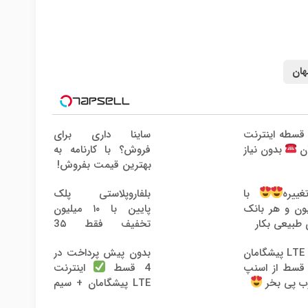
هان
رید 4 قسطه اینترنت
ساینا داری برای
فروش؟ با کارنامه به
ان
بدون نیاز
بهترین قیمت بفروش!
بلفاروپلاستی پلک
ییره
با
پایین با ۱۰ میلیون
لیون و هر بانک
تخفیف فقط 3۵
 طبیعی بکار
میلیون
اینترنت LTE پیشگامان
بدون پیش پرداخت در
و با 4 قسط از اسنپ
4 قسط
اینترنت
ب پی بخر
LTE پیشگامان + سیم
کارت رایگان