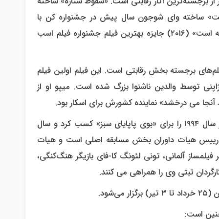
از برجسته‌ترین آثار رقابتی است. «سقوط ستاره» ساخته
است» ساخته وای شوجون سال پیش در جشنواره کن با
تحسین روبه رو شد و اولین فیلم بلند ژانگ با عنوان «تابستان رفته است» (۲۰۱۶) جایزه بهترین فیلم جشنواره فیلم اسب
فیلم‌های برجسته بخش رقابتی است. این فیلم اولین فیلم
تایی ژاپنی توسط والدین ناشنوا بزرگ شده است. میپو او از
امسال تران آن هونگ کارگردان ویتنامی فرانسوی که نامزدی اسکار سال ۱۹۹۴ را برای «بوی پاپایای سبز» کسب کرد و سال
د، رییس هیات داوران بخش مسابقه اصلی است و هیات
 فیلمساز آلمانی، تونی لئونگ کا-فای بازیگر هنگ‌کنگی،
 کارگردان تبتی وی را همراهی می کنند.