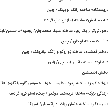
«زیستگاه» ساخته ژانگ لوپینگ/ چین
«به نام آتش» ساخته ابیلاش شارما/ هند
«طولانی‌تر از یک روز» ساخته ملیکا محمدجان/ روسیه/قزاقستان/ایتال
«غایب» ساخته لو دان / چین
«دختر گمشده» ساخته ژو روگو و ژانگ لیانرونگ/ چین
«منظره» ساخته تاکورو ایجیچی/ ژاپن
بخش انیمیشن
«بوفالو کیدز» ساخته پدرو سولیس، خوان خسوس گارسیا گالوچا «گالو
«زندگی بزرگ» ساخته کریستینا دوفکوا/ چک، اسلواکی، فرانسه
«شیشه‌کار» ساخته عثمان ریاض/ پاکستان/ آمریکا