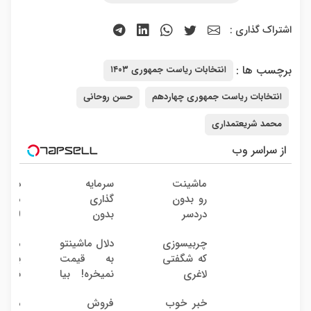
اشتراک گذاری :
برچسب ها :
انتخابات ریاست جمهوری ۱۴۰۳
انتخابات ریاست جمهوری چهاردهم
حسن روحانی
محمد شریعتمداری
از سراسر وب
ماشینت
سرمایه
دوربی
رو بدون
گذاری
مدارب
دردسر
بدون
360
بفروش
ریسک
درجه
چربیسوزی
دلال ماشینتو
ماشین
| بدون
با سود
نصب
که شگفتی
به قیمت
به دل
کمسیون
38
آسان
لاغری
نمیخره! بیا
نده! 
درصد
راحت
آسان را
اینجا به
مصر
سالانه
خبر خوب
فروش
میخوا
رقم زد!
قیمت
کننده