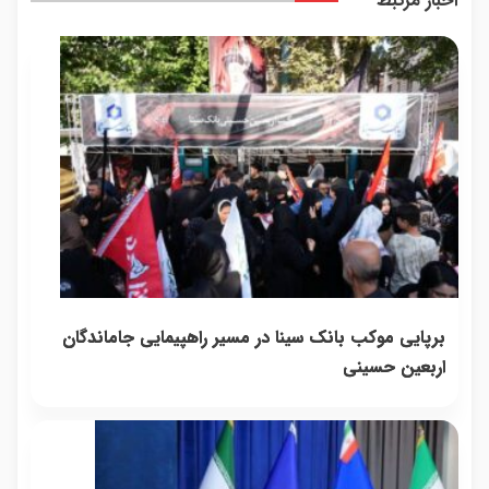
اخبار مرتبط
واقعی*
داره
بلفا با
25%
تخفیف
برپایی موکب بانک سینا در مسیر راهپیمایی جاماندگان
اربعین حسینی