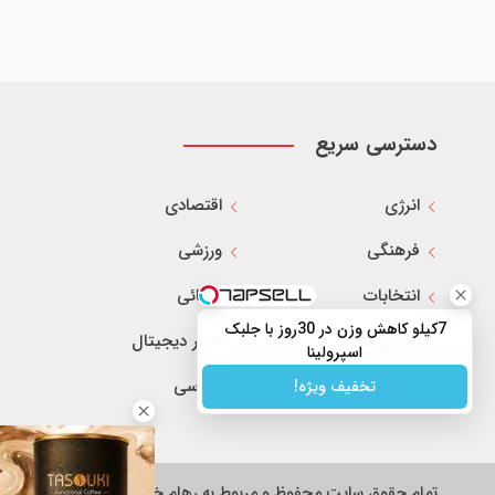
دسترسی سریع
انرژی
اقتصادی
فرهنگی
ورزشی
انتخابات
قضائی
7کیلو کاهش وزن در 30روز با جلبک
رمز ارز ها
اخبار دیجیتال
اسپرولینا
بین الملل
سیاسی
تخفیف ویژه!
تمام حقوق سایت محفوظ و مربوط به رهام خبر می باشد.