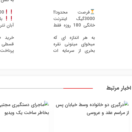
به تلفن
فرصت محدود!!
200 میلی
3000گیگ اینترنت
با 
خانگی 180 روزه فقط
آبان تتر
600 هزارتومان!!
به هر اندازه ای که
خرید ط
میخوای میتونی نقره
قسطی از
بخری از سرمایه ات
پرداخت 12 ماهه 
محافظت کنی
اخبار مرتبط