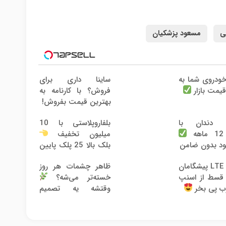
ی
مسعود پزشکیان
ودروی شما به
ساینا داری برای
فروش؟ با کارنامه به
قیمت بازار
بهترین قیمت بفروش!
ت دندان با
بلفاروپلاستی با 10
ه
میلیون تخفیف
د بدون ضامن
بلک بالا 25 پلک پایین
35
اینترنت LTE پیشگامان
ظاهر چشمات هر روز
و با 4 قسط از اسنپ
خسته‌تر می‌شه؟
ب پی بخر
وقتشه یه تصمیم
کوچیک بگیری