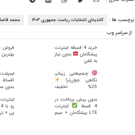
برچسب ها :
کاندیدای انتخابات ریاست جمهوری ۱۴۰۳
محمد فاضل
از سراسر وب
خرید 4 قسطه اینترنت
فروش خ
پیشگامان
بدون نیاز
بهترین 
به تلفن
ایمپلن
چشم‌هایی زیباتر،
اقساط 12 ماه
نگاهی جوان‌تر!
بدون سو
25% تخفیف
بلفاروپلاستی
بدون پیش پرداخت در
ر
4 قسط
اینترنت
LTE پیشگامان + سیم
پی + تر
کارت رایگان