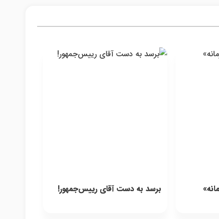
انه»
برسد به دست آقای رییس‌جمهور!