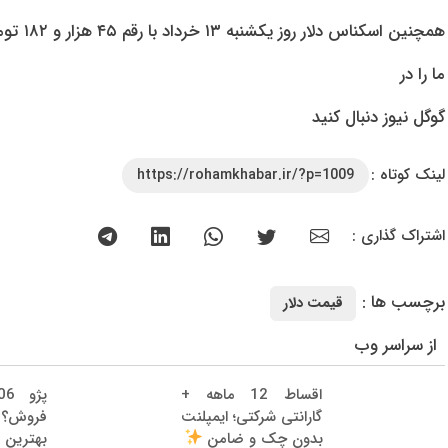
همچنین اسکناس دلار روز یکشنبه ‍۱۳ خرداد با رقم ۴۵ هزار و ۱۸۲ تومان و حواله دلار با رقم ۴۲ هزار و ۱۸۷ تومان عرضه شد.
ما را در
گوگل نیوز دنبال کنید
لینک کوتاه :
https://rohamkhabar.ir/?p=1009
اشتراک گذاری :
برچسب ها :
قیمت دلار
از سراسر وب
اقساط 12 ماهه +
گارانتی شرکتی؛ ایمپلنت
فروش؟ ب
بهترین 
بدون چک و ضامن