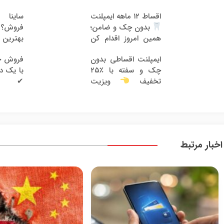
اقساط ۱۲ ماهه ایمپلنت
ساینا
فروش؟ ب
بدون چک و ضامن؛
بهترین 
همین امروز اقدام کن
ایمپلنت اقساطی بدون
فروش خ
چک و سفته با ٪۲۵
با یک د
✔
تخفیف
ویزیت
رایگان توسط متخصص
اخبار مرتبط