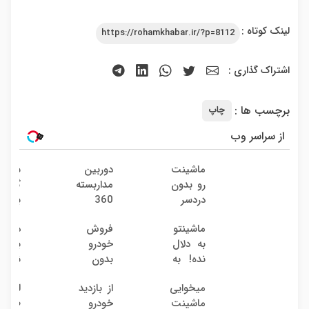
لینک کوتاه :
https://rohamkhabar.ir/?p=8112
اشتراک گذاری :
برچسب ها :
چاپ
از سراسر وب
ماشینت
دوربین
سرمای
رو بدون
مداربسته
گذاری
دردسر
360
بدون
بفروش
درجه |
ریسک
ماشینتو
فروش
دلال 
| بدون
نصب
با سو
به دلال
خودرو
به 
کمسیون
آسان و
38
نده! به
بدون
نمیخر
راحت
درصد
مصرف
کمیسیون
اینج
سالانه
میخوایی
از بازدید
لیفت
کننده
قیمت
ماشینت
خودرو
طبیع
بفروش!
بفرو