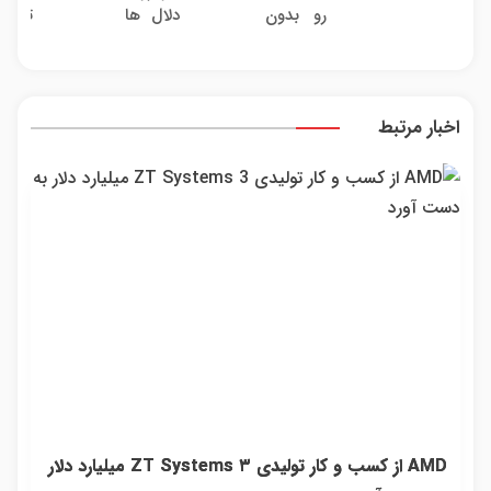
رو بدون
دلال ها
تحری
بدون
خریدا
دردسر
خسته
کلاژن
پاسخ به
واقعی
بفروشی؟
شدی؟
از د
یک
بدون
اطلاعات
پوست
تماس
کمیسیون
ماشینت
24ما
اخبار مرتبط
رو اینجا
ماندگ
ثبت کن
جو
شو
AMD از کسب و کار تولیدی ZT Systems ۳ میلیارد دلار