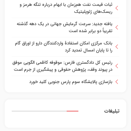
جدیدترین اخبار
تغییر مثبت در عملکرد مالی بانک صادرات ایران| درآمد
عملیاتی ۸۰ درصد رشد کرد
ادعای نماینده مجلس درباره «نحوه ردزنی محل استقرار
شهید لاریجانی» صحت ندارد/ بررسی‌های قضایی و
پرونده تشکیل شده این ادعا را تایید نمی‌کند
ثبات قیمت نفت هم‌زمان با ابهام درباره تنگه هرمز و
ریسک‌های ژئوپلیتیک
یافته جدید: سرعت گرمایش جهانی در یک دهه گذشته
تقریباً دو برابر شده است
بانک مرکزی امکان استفادۀ واردکنندگان دارو از اوراق گام