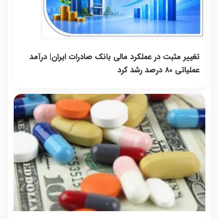
مصرف
اینجا به
فروشن
در
داره
کننده
قیمت
=>
همراه
بلفا 
بفروش!
بفروش*فقط
فروش
مکانیک
25%
بدون
خریدار
رو ث
تخفی
اخبار مرتبط
پاسخ به
واقعی*
یک
تماس
تغییر مثبت در عملکرد مالی بانک صادرات ایران| درآمد
عملیاتی ۸۰ درصد رشد کرد