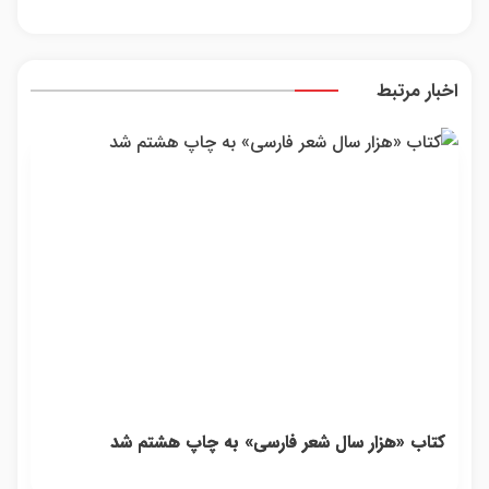
دردسر
خسته
سرمای
واقعی*
پاسخ به
بفروشی؟
شدی؟
دیجیت
یک
بدون
اطلاعات
تماس
کمیسیون
ماشینت
اخبار مرتبط
رو اینجا
ثبت کن
کتاب «هزار سال شعر فارسی» به چاپ هشتم شد