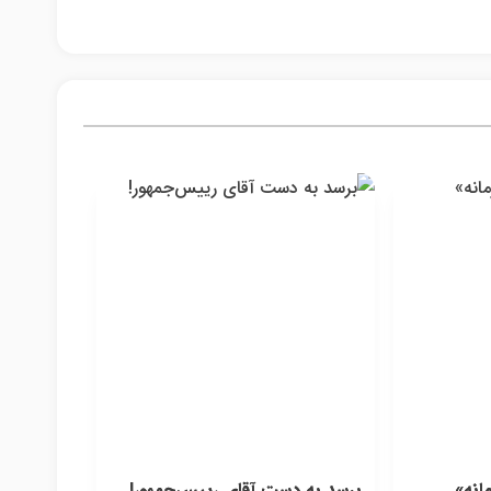
پی
انه»
برسد به دست آقای رییس‌جمهور!