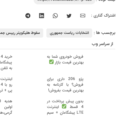
اشتراک گذاری :
برچسب ها :
انتخابات ریاست جمهوری
سقوط هلیکوپتر رییس جمه
از سراسر وب
فروش خودروی شما به
خ
بهترین قیمت بازار
پیشگام
به تلفن
پژو 206 داری برای
فروش؟ با کارنامه به
ر
بهترین قیمت بفروش!
پی + تر
بدون پیش پرداخت در
اولین
4 قسط
اینترنت
گرمی،ه
LTE پیشگامان + سیم