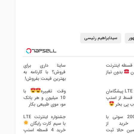
ور
سیدابراهیم رئیسی
رید 4 قسطه اینترنت
ساینا داری برای
فروش؟ با کارنامه به
ان
بدون نیاز
بهترین قیمت بفروش!
اینترنت LTE پیشگامان
وقت تغییره
با
و با 4 قسط از اسنپ
10 میلیون و هر بانک
ب پی بخر
مو، موی طبیعی بکار
هدیه 200 سوتی با
جشنواره اینترنت LTE
 خرید از
با سیم کارت رایگان
مین حالا ثبت
خرید 4 قسطه اسنپ