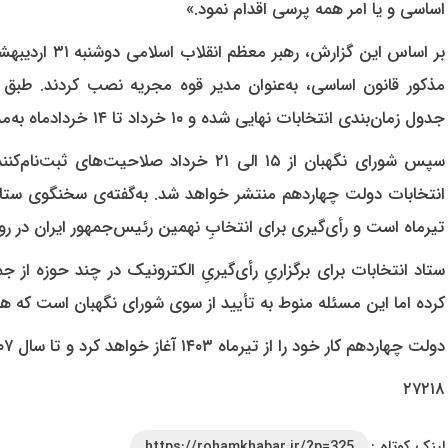
اساسی‏ و یا امر همه‏ پرسی‏ اقدام‏ نمود.»
بر اساس این گز
مذکور قانون اساسی، به‌عنوان مدیر قوه مجریه نصب کردند. طبق ا
جدول زمان‌بندی انتخابات نهایی شده و ۱۰ خرداد تا ۱۴ خردادماه به‌مدت ۵ روز موعد ثبت‌نام از داوطلبان خواهد بود.
تیرماه است و رأی‌گیری برای انتخابِ نهمین رئیس‌جمهور ایران در روز ۸ تیر ۱۴۰۳ انجام خواهد گرف
ستاد انتخابات برای برگزاریِ رأی‌گیریِ الکترونیک در چند حوزه از ج
کرده اما این مسئله منوط به تأیید از سوی شورای نگهبان است که ه
دولت چهاردهم کار خود را از تیرماه ۱۴۰۳ آغاز خواهد کرد و تا سال ۱۴۰۷ ادامه می‌یابد.
۲۷۲۱۸
لینک کوتاه :
https://rohamkhabar.ir/?p=325