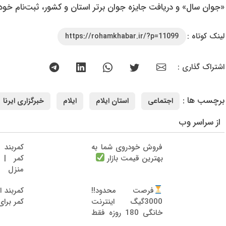
«جوان سال» و دریافت جایزه جوان برتر استان و کشور، ثبت‌نام خود 
لینک کوتاه :
https://rohamkhabar.ir/?p=11099
اشتراک گذاری :
برچسب ها :
اجتماعی
استان ایلام
ایلام
خبرگزاری ایرنا
از سراسر وب
فروش خودروی شما به
کمربند ا
کمر | 
بهترین قیمت بازار
منزل
کمربند ا
فرصت محدود!!
کمر برای 
3000گیگ اینترنت
خانگی 180 روزه فقط
600 هزارتومان!!