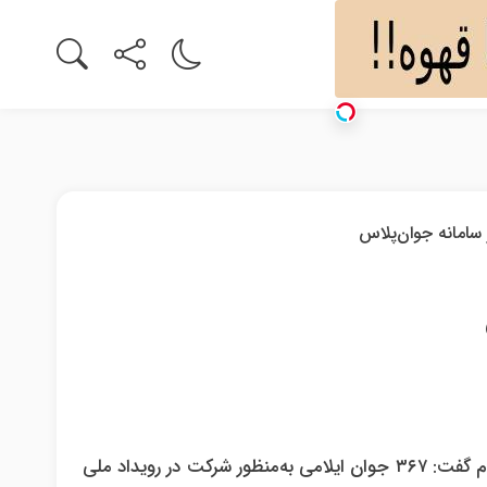
ایلام – ایرنا- معاون امور جوانان اداره کل ورزش و جوانان استان ایلام گفت: ۳۶۷ جوان ایلامی به‌منظور شرکت در رویداد ملی