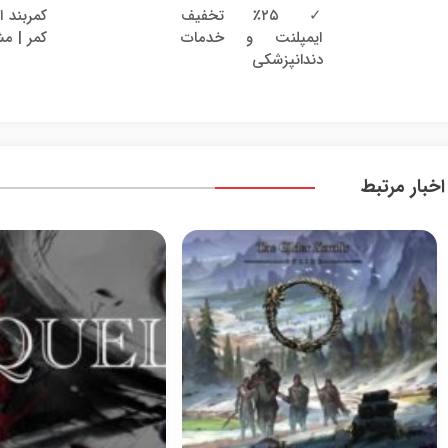
✓ ٪۲۵ تخفیف
کمربند ا
ایمپلنت و خدمات
کمر | مش
دندانپزشکی
اخبار مرتبط