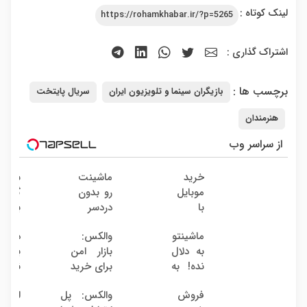
لینک کوتاه :
https://rohamkhabar.ir/?p=5265
اشتراک گذاری :
برچسب ها :
بازیگران سینما و تلویزیون ایران
سریال پایتخت
هنرمندان
از سراسر وب
خرید
ماشینت
سرمای
موبایل
رو بدون
گذاری
با
دردسر
بدون
اسنپ
بفروش
ریسک
ماشینتو
والکس:
دلال 
پی |
| بدون
با سو
به دلال
بازار امن
به 
در ۴
کمسیون
38
نده! به
برای خرید
نمیخر
قسط
درصد
مصرف
و فروش
اینج
بدون
سالانه
فروش
والکس: پل
لیفت
کننده
دارایی‌های
قیمت
سود و