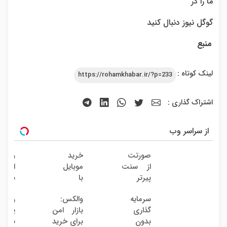
ما را در
گوگل نیوز دنبال کنید
منبع
لینک کوتاه :
https://rohamkhabar.ir/?p=233
اشتراک گذاری :
از سراسر وب
صورتت
خرید
والک
از سنت
موبایل
ارتبا
پیرتر
با
با د
نشونت
اسنپ
سرمای
سرمایه
والکس:
روند
میده؟
پی |
دیجیت
گذاری
بازار امن
پیری 
اندولیفت
در ۴
بدون
برای خرید
با ا
برش
قسط