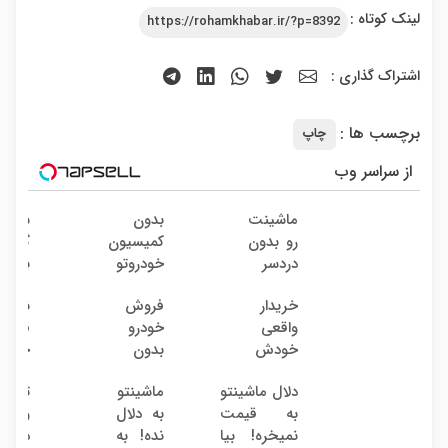
لینک کوتاه :
https://rohamkhabar.ir/?p=8392
اشتراک گذاری :
برچسب ها :
چاپ
از سراسر وب
ماشینت
بدون
سرمای
رو بدون
کمیسیون
گذاری
دردسر
خودروتو
بدون
بفروش
بفروش
ریسک
خریدار
فروش
نگاهِ
| بدون
با سو
واقعی
خودرو
قبل،
کمسیون
38
خودش
بدون
خستگ
درصد
میاد!
کمیسیون
داشت.
سالانه
دلال ماشینتو
ماشینتو
ت
فروش
نگاهِ
به قیمت
به دلال
وام س
فوری
بعد،
نمیخره! بیا
نده! به
در گ
ماشین
انرژی