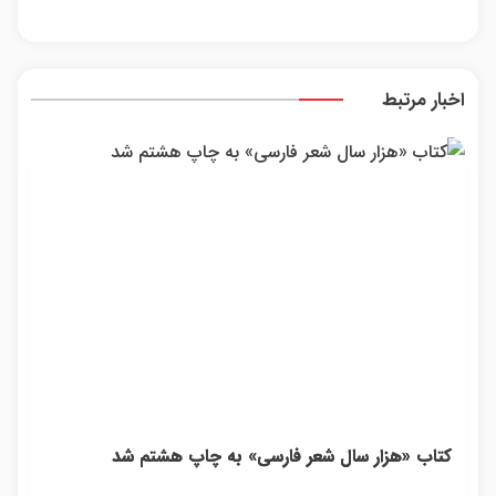
اینجا به
مصرف
فروشن
در
داره
قیمت
کننده
=>
همراه
بلفا 
بفروش*فقط
بفروش!
فروش
مکانیک
25%
خریدار
بدون
رو ث
تخفی
اخبار مرتبط
واقعی*
پاسخ به
یک
تماس
کتاب «هزار سال شعر فارسی» به چاپ هشتم شد