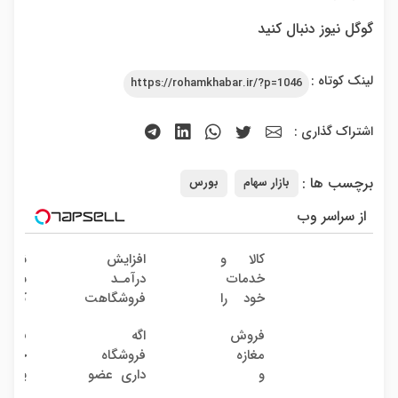
گوگل نیوز دنبال کنید
لینک کوتاه :
https://rohamkhabar.ir/?p=1046
اشتراک گذاری :
برچسب ها :
بازار سهام
بورس
از سراسر وب
کالا و
افزایش
نوشی
خدمات
درآمـد
شفاب
خود را
فروشگاهت
به
رو تضمین
گیاه
فروش
اگه
فروشگ
صورت
کن «
موثر
مغازه
فروشگاه
حضور
اقساطی
فروشگاهت
تا ام
و
داری عضو
یا
بفروشید
رو ثبت کن
آنلاین
فروشندگان
اینتر
»