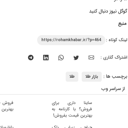
گوگل نیوز دنبال کنید
منبع
لینک کوتاه :
https://rohamkhabar.ir/?p=464
اشتراک گذاری :
برچسب ها :
بازار طلا
طلا
از سراسر وب
ساینا داری برای
فروش خ
فروش؟ با کارنامه به
بهترین 
بهترین قیمت بفروش!
جراحی زیبایی پلک