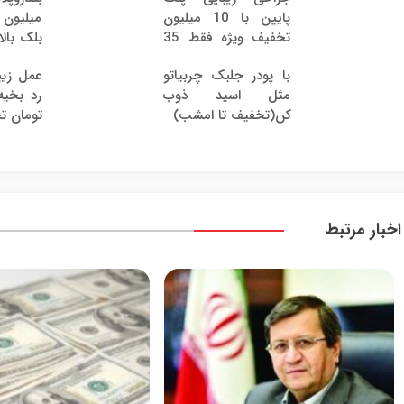
پایین با 10 میلیون
میلیو
تخفیف ویژه فقط 35
35
با پودر جلبک چربیاتو
عمل زیب
مثل اسید ذوب
رد بخی
کن(تخفیف تا امشب)
تومان ت
اخبار مرتبط