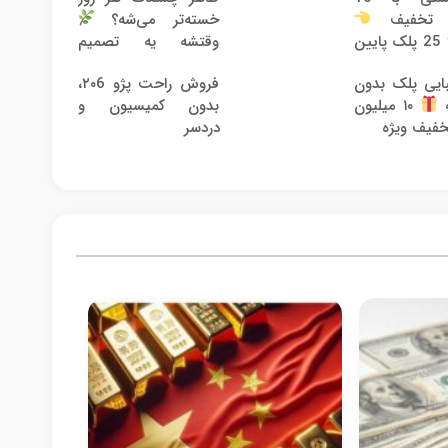
ن تخفیف
خسته‌تر می‌شه؟
بلک بالا 25 پلک پایین
وقتشه یه تصمیم
کوچیک بگیری
ایی پلک بدون
فروش راحت پژو ۲۰6،
بدون کمیسیون و
ه
۱۰ میلیون
دردسر
خفیف ویژه