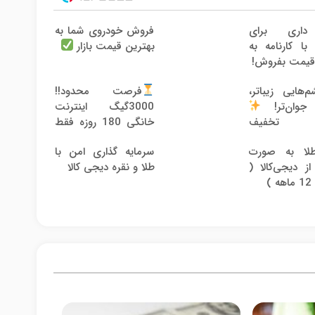
 داری برای
فروش خودروی شما به
ا کارنامه به
بهترین قیمت بازار
قیمت بفروش!
هایی زیباتر،
فرصت محدود!!
3000گیگ اینترنت
جوان‌تر!
خانگی 180 روزه فقط
 تخفیف
600 هزارتومان!!
استی
لا به صورت
سرمایه گذاری امن با
 دیجی‌کالا (
طلا و نقره دیجی کالا
)