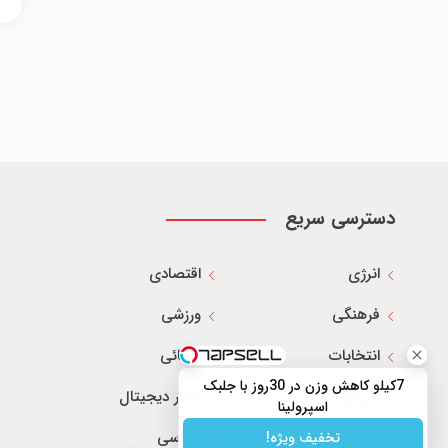
دسترسی سریع
انرژی
اقتصادی
فرهنگی
ورزشی
انتخابات
قضائی
7کیلو کاهش وزن در 30روز با جلبک
رمز ارز ها
اخبار دیجیتال
اسپرولینا
بین الملل
سیاسی
تخفیف ویژه!