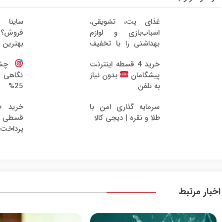
غذای پت، تشویقی،
ساینا
اسباب‌بازی و لوازم
فروش؟ ب
بهداشتی را با تخفیف
بهترین 
تهیه کنید
خرید 4 قسطه اینترنت
چشم‌
پیشگامان
بدون نیاز
نگاهی 
به تلفن
25%
بلفاروپل
سرمایه گذاری امن با
خرید ط
طلا و نقره | دیجی کالا
قسطی از
پرداخت 12 ماهه 
اخبار مرتبط