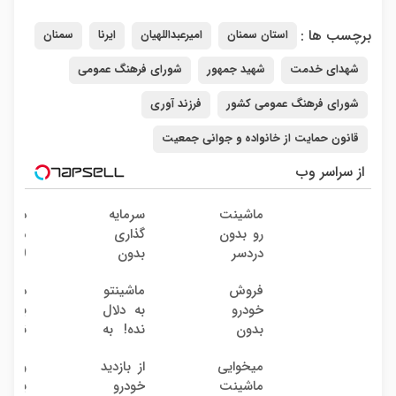
برچسب ها :
استان سمنان
امیرعبداللهیان
ایرنا
سمنان
شهدای خدمت
شهید جمهور
شورای فرهنگ عمومی
شورای فرهنگ عمومی کشور
فرزند آوری
قانون حمایت از خانواده و جوانی جمعیت
از سراسر وب
ماشینت
سرمایه
دوربی
رو بدون
گذاری
مدارب
دردسر
بدون
360
بفروش
ریسک
درجه
فروش
ماشینتو
دلال 
| بدون
با سود
نصب
خودرو
به دلال
به 
کمسیون
38
آسان
بدون
نده! به
نمیخر
درصد
راحت
کمیسیون
مصرف
اینج
سالانه
میخوایی
از بازدید
والک
کننده
قیمت
ماشینت
خودرو
بازار
بفروش!
بفرو