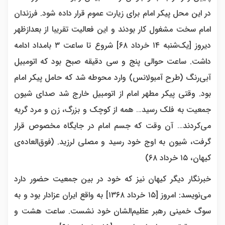
در این محل پیکر امام برای زیارت عموم قرار داده شود. فرزندان
امام سخت مشغول کار بودند و این فعالیت تقریبا از بعدازظهر
دیروز [یک‌شنبه ۱۴ خرداد ۶۸] شروع تا ساعت ۳ بامداد ادامه
داشت. ساعت حوالی پنج و سی دقیقه صبح بود که اتومبیل
آبی‌رنگ (طرح آمبولانس) وارد محوطه شد که حامل پیکر امام
بود. وقتی پیکر مطهر امام از اتومبیل خارج شد صدای شیون
جمعیت به فلک رسید… همه از کوچک و بزرگ، زن و مرد گریه
می‌کردند… آن وقت که جسم امام در جایگاه مخصوص قرار
گرفت، شیون به اوج خود رسید و مصلی لرزید. (فوق‌العاده‌ی
کیهان، ۱۵ خرداد ۶۸)
خبرنگار دیگر کیهان نیز که خود در بین جمعیت حضور دارد
می‌نویسد: امروز [۱۵ خرداد ۱۳۶۸] به واقع ایران عزادار بود و به
سوگ خمینی رهبر عظیم‌الشان خود نشست. ساعت هشت و