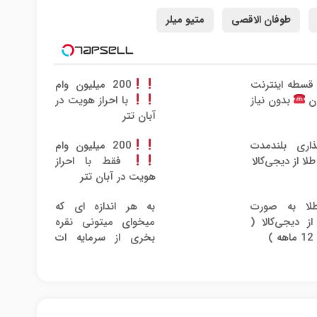
طوفان الاقصی
متیو میلر
رید 4 قسطه اینترنت
200 میلیون وام
ان
بدون نیاز
با احراز هویت در
آبان تتر
گذاری بلندمدت
200 میلیون وام
لا از دیجی‌کالا
فقط با احراز
هویت در آبان تتر
لا به صورت
به هر اندازه ای که
 دیجی‌کالا (
میخوای میتونی نقره
)
بخری از سرمایه ات
محافظت کنی