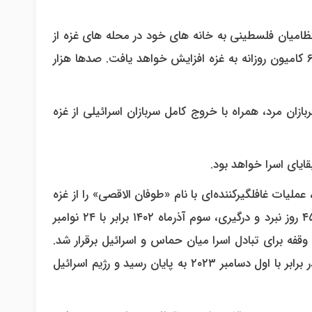
ظامیان فلسطینی به خانه های خود در محله های غزه از
جمله در شمال باز خواهند گشت. کمک های بشردوستانه با ورود ۶۰۰ کامیون روزانه به غزه افزایش خواهد یافت. صدها هزار
ازان مرد، همراه با خروج کامل سربازان اسرائیلی از غزه
ایای اسرا خواهد بود.
روه‌های مقاومت فلسطین ۱۵ مهرماه ۱۴۰۲برابر با هفتم اکتبر ۲۰۲۳، عملیات غافلگیرکننده‌ای با نام «طوفان الاقصی» را از غزه
(جنوب فلسطین) علیه مواضع رژیم اسرائیل آغاز کردند که پس از ۴۵ روز نبرد و درگیری، سوم آذرماه ۱۴۰۲ برابر با ۲۴ نوامبر
قفه برای تبادل اسرا میان حماس و اسرائیل برقرار شد.
این وقفه یا آتش بس موقت هفت روز طول کشید و سرانجام ۱۰ آذر برابر با اول دسامبر ۲۰۲۳ به پایان رسید و رژیم اسرائیل