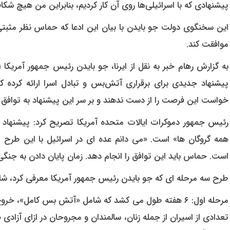
پیشنهادی که با اسرائیلی‌ها روی آن کار کردیم، بنابراین من هیچ شکا
این سخنگوی دولت جو بایدن با بیان این ادعا که حماس نظر مثبتی 
موافقت کند.
پیشنهاد جدیدی برای برقراری آتش‌بس و تبادل اسرا ارائه کرده 
خواست این فرصت را از دست ندهند و بر سر این پیشنهاد به توافق ب
رئیس جمهور دموکرات ایالات متحده آمریکا تصریح کرد: پیشنهاد ج
همه گروگان ها» است. «می دانم عده ای در اسرائیل با این طرح 
است. حماس باید این توافق را انجام دهد. زمان پایان دادن به جن
طرح سه مرحله ای که جو بایدن رئیس جمهور آمریکا معرفی کرد، شا
مرحله اول: ۶ هفته طول می کشد که شامل «آتش بس کامل»، خ
تعدادی از اسیران از جمله زنان، سالمندان و مجروحان در ازای آزاد