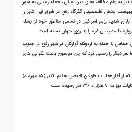
کابینه جنگ رژیم اسرائیل ۱۷ اردیبهشت ماه ۱۴۰۳ برابر با ۶ می ۲۰۲۴ نیز به رغم مخالفت‌های بین‌المللی، حمله زمینی به شهر
ع در جنوب نوار غزه را تائید کرد و ارتش این رژیم، از ۱۸ اردیبهشت بخش فلسطینی گذرگاه رفح در شرق این شهر را
اران شدید رژیم اسرائیل در تمامی مناطق خود از جمله
روازه فلسطینیان غزه را به روی جهان بسته است.
 بهانه نابودی حماس با حمله به اردوگاه آوارگان در شهر رفح در جنوب
هید و ده‌ها نفر دیگر را زخمی کرد که این موضوع باعث نگرانی های
وزارت بهداشت غزه در دویست و سی‌ و پنجمین روز جنگ، اعلام کرد که از آغاز عملیات طوفان الاقصی هفتم اکتبر (۱۵ مهرماه)