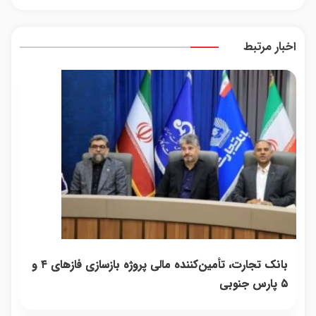
شدی؟
نگاهِ
=>
یک
اطلاعات
بعد،
فروش
تماس
ماشینت
انرژی
رو ث
اخبار مرتبط
رو اینجا
داره
ثبت کن
بلفا با
25%
تخفیف
بانک تجارت، تأمین‌کننده مالی پروژه بازسازی فازهای ۴ و
۵ پارس جنوبی