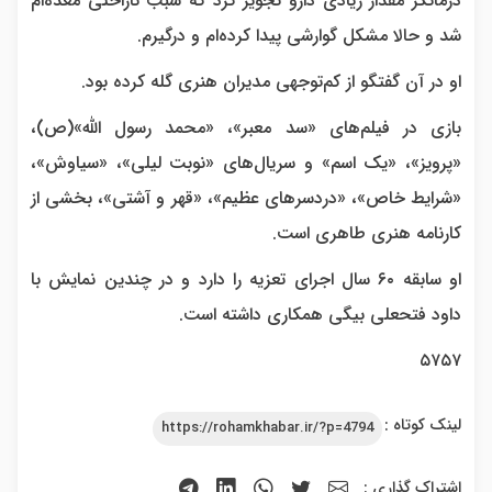
درمانگر مقدار زیادی دارو تجویز کرد که سبب ناراحتی معده‌ام
شد و حالا مشکل گوارشی پیدا کرده‌ام و درگیرم.
او در آن گفتگو از کم‌توجهی مدیران هنری گله کرده بود.
بازی در فیلم‌های «سد معبر»، «محمد رسول الله»(ص)،
«پرویز»، «یک اسم» و سریال‌های «نوبت لیلی»، «سیاوش»،
«شرایط خاص»، «دردسرهای عظیم»، «قهر و آشتی»، بخشی از
کارنامه هنری طاهری است.
او سابقه ۶۰ سال اجرای تعزیه را دارد و در چندین نمایش‌ با
داود فتحعلی بیگی همکاری داشته است.
۵۷۵۷
لینک کوتاه :
https://rohamkhabar.ir/?p=4794
اشتراک گذاری :