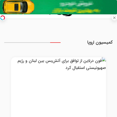
كميسيون اروپا